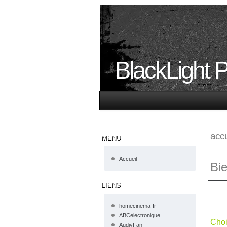
BlackLight P
accu
MENU
Accueil
Bie
LIENS
homecinema-fr
ABCelectronique
Choi
AudiyFan