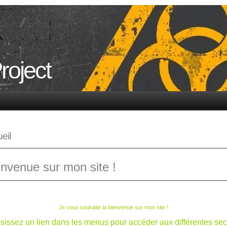
roject
eil
nvenue sur mon site !
Je vous souhaite la bienvenue sur mon site !
sissez un lien dans les menus pour accéder aux différentes sec