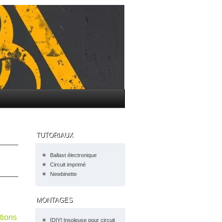
TUTORIAUX
Ballast électronique
Circuit imprimé
Newbinette
MONTAGES
tions
[DIY] Insoleuse pour circuit