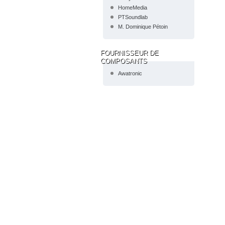
HomeMedia
PTSoundlab
M. Dominique Pétoin
J'ai d
faire 
FOURNISSEUR DE
COMPOSANTS
Awatronic